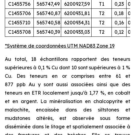
C1455756
565747,49
6200927,59
T1
0,23
0,0
C1455706
565740,87
6200931,81
T2
0,18
0,
C1455710
565740,58
6200934,31
T2
0,16
0,0
C1455708
565740,39
6200933,03
T2
0,12
0,0
*Système de coordonnées UTM NAD83 Zone 19
Au total, 18 échantillons rapportent des teneurs
supérieures à 0,1
% Cu dont 10 sont supérieures à 1
%
Cu. Des teneurs en or comprises entre 61 et
877
ppb
Au y sont aussi associées ainsi que des
teneurs en ETR localement jusqu’à 1,77
%, en cobalt
et en argent. La minéralisation en chalcopyrite et
malachite, encaissée dans des siltstones et
mudstones altérés, est observée sous forme
disséminée dans le litage et spatialement associée à