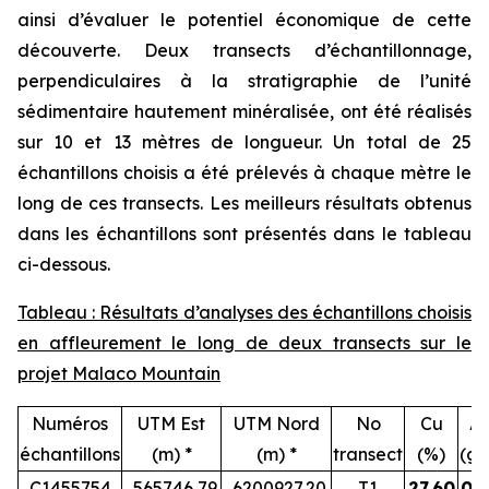
ainsi d’évaluer le potentiel économique de cette
découverte. Deux transects d’échantillonnage,
perpendiculaires à la stratigraphie de l’unité
sédimentaire hautement minéralisée, ont été réalisés
sur 10 et 13 mètres de longueur. Un total de 25
échantillons choisis a été prélevés à chaque mètre le
long de ces transects. Les meilleurs résultats obtenus
dans les échantillons sont présentés dans le tableau
ci-dessous.
Tableau : Résultats d’analyses des échantillons choisis
en affleurement le long de deux transects sur le
projet Malaco Mountain
Numéros
UTM Est
UTM Nord
No
Cu
A
échantillons
(m) *
(m) *
transect
(%)
(g/
C1455754
565746,79
6200927,20
T1
27,60
0,