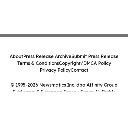
About
Press Release Archive
Submit Press Release
Terms & Conditions
Copyright/DMCA Policy
Privacy Policy
Contact
© 1995-2026 Newsmatics Inc. dba Affinity Group
Publishing & European Energy Times. All Rights
Reserved.
Cookie Settings / Your Privacy Choices